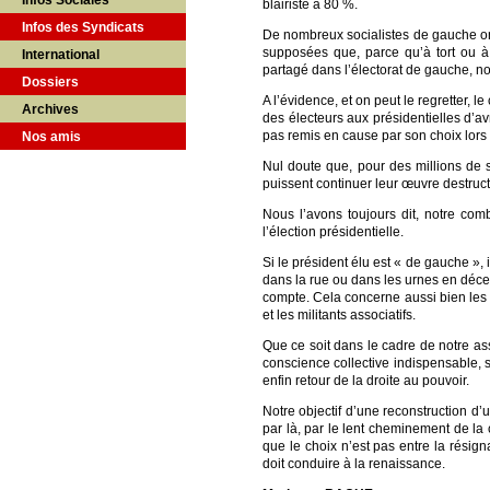
Infos Sociales
blairiste à 80 %.
Infos des Syndicats
De nombreux socialistes de gauche ont
supposées que, parce qu’à tort ou à 
International
partagé dans l’électorat de gauche, n
Dossiers
A l’évidence, et on peut le regretter, 
Archives
des électeurs aux présidentielles d’av
pas remis en cause par son choix lors 
Nos amis
Nul doute que, pour des millions de sa
puissent continuer leur œuvre destruc
Nous l’avons toujours dit, notre comb
l’élection présidentielle.
Si le président élu est « de gauche »,
dans la rue ou dans les urnes en déc
compte. Cela concerne aussi bien les 
et les militants associatifs.
Que ce soit dans le cadre de notre as
conscience collective indispensable, s
enfin retour de la droite au pouvoir.
Notre objectif d’une reconstruction d
par là, par le lent cheminement de l
que le choix n’est pas entre la résig
doit conduire à la renaissance.