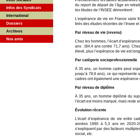
Infos Sociales
Premièrement les tables actuarielle
du report de départ de l’âge en retrait
Infos des Syndicats
les études de l’INSEE démontrent :
International
L’espérance de vie en France varie fo
Dossiers
tirés des études récentes de l’Insee et 
Archives
Par niveau de vie (revenu)
Nos amis
Chez les hommes, l’écart d’espérance d
ans : (84,4 ans contre 71,7 ans). Chez
élevé, plus l’espérance de vie est lon
Par catégorie socioprofessionnelle
À 35 ans, un homme cadre peut espére
jusqu’à 78,6 ans), ce qui représente 
cadres ont également une espérance de
Par niveau de diplôme
À 35 ans, un homme diplômé du supé
l’écart est moins marqué, mais reste sig
Évolution récente
L’écart d’espérance de vie entre ca
années 1990 à 5,3 ans en 2020-202
s’expliquent par des facteurs multipl
social, etc.