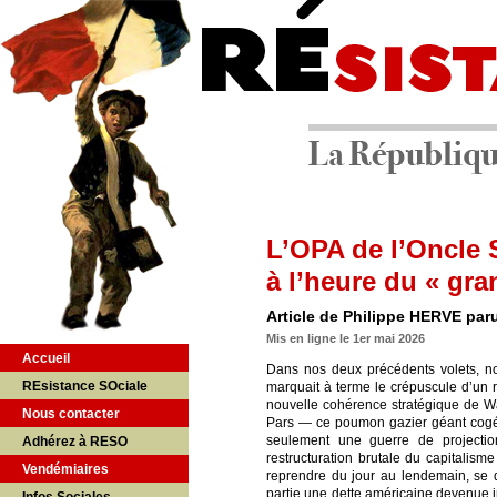
L’OPA de l’Oncle S
à l’heure du « gr
Article de Philippe HERVE paru
Mis en ligne le 1er mai 2026
Accueil
Dans nos deux précédents volets, no
REsistance SOciale
marquait à terme le crépuscule d’un 
nouvelle cohérence stratégique de Wa
Nous contacter
Pars — ce poumon gazier géant cogéré
seulement une guerre de projecti
Adhérez à RESO
restructuration brutale du capitalisme
Vendémiaires
reprendre du jour au lendemain, se 
partie une dette américaine devenue 