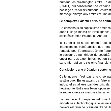
numériques, Washington s’offre un dro
(SWIFT) qui conservent une certaine i
passage aux dollars numériques n’est
message envoyé aux émirs est limpide :
Le complexe Palantir et l’IA de comba
Ce consensus du capitalisme américain
dans l’usage massif de l’Intelligence 
sociétés comme Palantir ou Anduril.
Ici, l’IA militaire ne se contente plu
financiers, les vulnérabilités des inf
rentable pour l’agresseur. On ne frap
le secteur du numérique de sécurité, 
entier par des algorithmes, tout en s
sans interruption le système financier 
Conclusion : une prédation systémi
Cette guerre n’est pas une crise p
systémique. En essayant de faire m
industrielles alliées par des prix d
hégémonie. Entre une IA qui optimise 
la souveraineté se mesure à la capaci
La France et l’Europe se retrouven
monétaire et technologique, elles ne se
naïveté est terminé ; celui du Grand