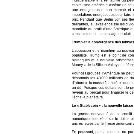
indispensable à la rentabilité du pét
capitalisme américain assène un coup
une énergie russe bon marché et de
importations énergétiques pour faire 
prix. Pendant que Berlin voit ses fl
délirantes, le Texas encaisse les divi
mondiale au profit d’une Amérique qui
consommation. Le message est clair : p
Trump et la convergence des lobbies 
L’accession et le maintien au pouvo
populiste. Trump est le point de con
historiques et la nouvelle aristocrat
Money » de la Silicon Valley de défen
Pour ces groupes, l’Amérique ne peut 
désormais les 40 000 milliards de d
d’abord », la masse financière accumu
un dû. Puisque ces dollars sont le pro
revenir au bercail pour financer le d
l’échelle planétaire.
Le « Stablecoin » : la nouvelle laiss
La grande nouveauté de ce conflit 
numériques indexées sur le dollar, b
ancres jetées par le Trésor américain
En poussant, par la menace ou par l’