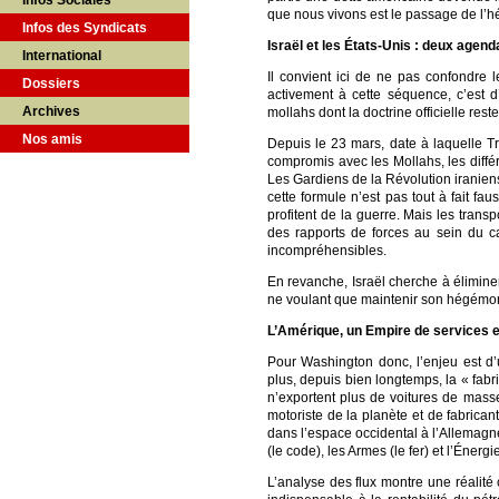
Infos Sociales
que nous vivons est le passage de l’h
Infos des Syndicats
Israël et les États-Unis : deux agen
International
Il convient ici de ne pas confondre 
Dossiers
activement à cette séquence, c’est 
Archives
mollahs dont la doctrine officielle rest
Nos amis
Depuis le 23 mars, date à laquelle T
compromis avec les Mollahs, les différ
Les Gardiens de la Révolution iranie
cette formule n’est pas tout à fait fa
profitent de la guerre. Mais les tran
des rapports de forces au sein du c
incompréhensibles.
En revanche, Israël cherche à élimin
ne voulant que maintenir son hégémonie
L’Amérique, un Empire de services et 
Pour Washington donc, l’enjeu est d’u
plus, depuis bien longtemps, la « fabr
n’exportent plus de voitures de masse
motoriste de la planète et de fabricant
dans l’espace occidental à l’Allemagn
(le code), les Armes (le fer) et l’Énergie
L’analyse des flux montre une réalité