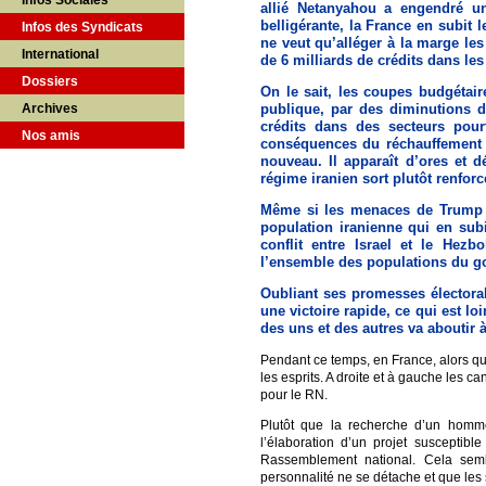
Infos Sociales
allié Netanyahou a engendré u
belligérante, la France en subit
Infos des Syndicats
ne veut qu’alléger à la marge les
International
de 6 milliards de crédits dans les
Dossiers
On le sait, les coupes budgétair
Archives
publique, par des diminutions d
crédits dans des secteurs pour
Nos amis
conséquences du réchauffement c
nouveau. Il apparaît d’ores et 
régime iranien sort plutôt renforc
Même si les menaces de Trump su
population iranienne qui en sub
conflit entre Israel et le Hez
l’ensemble des populations du go
Oubliant ses promesses électora
une victoire rapide, ce qui est loi
des uns et des autres va aboutir à
Pendant ce temps, en France, alors qu
les esprits. A droite et à gauche les c
pour le RN.
Plutôt que la recherche d’un homme
l’élaboration d’un projet susceptib
Rassemblement national. Cela semb
personnalité ne se détache et que les 