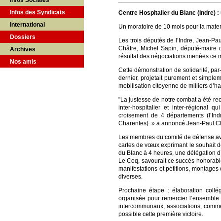
Infos Sociales
Infos des Syndicats
Centre Hospitalier du Blanc (Indre
International
Un moratoire de 10 mois pour la materni
Dossiers
Les trois députés de l’Indre, Jean-Pa
Châtre, Michel Sapin, député-maire d
Archives
résultat des négociations menées ce m
Nos amis
Cette démonstration de solidarité, par
dernier, projetait purement et simplem
mobilisation citoyenne de milliers d’ha
"La justesse de notre combat a été rec
inter-hospitalier et inter-régional
croisement de 4 départements (l’Indr
Charentes). » a annoncé Jean-Paul C
Les membres du comité de défense avai
cartes de vœux exprimant le souhait de
du Blanc à 4 heures, une délégation d’
Le Coq, savourait ce succès honorabl
manifestations et pétitions, montages 
diverses.
Prochaine étape : élaboration collé
organisée pour remercier l’ensemble 
intercommunaux, associations, commerç
possible cette première victoire.